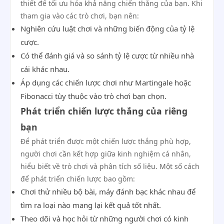
thiết để tối ưu hóa khả năng chiến thắng của bạn. Khi
tham gia vào các trò chơi, bạn nên:
Nghiên cứu luật chơi và những biến động của tỷ lệ
cược.
Có thể đánh giá và so sánh tỷ lệ cược từ nhiều nhà
cái khác nhau.
Áp dụng các chiến lược chơi như Martingale hoặc
Fibonacci tùy thuộc vào trò chơi bạn chọn.
Phát triển chiến lược thắng của riêng
bạn
Để phát triển được một chiến lược thắng phù hợp,
người chơi cần kết hợp giữa kinh nghiệm cá nhân,
hiểu biết về trò chơi và phân tích số liệu. Một số cách
để phát triển chiến lược bao gồm:
Chơi thử nhiều bộ bài, máy đánh bạc khác nhau để
tìm ra loại nào mang lại kết quả tốt nhất.
Theo dõi và học hỏi từ những người chơi có kinh