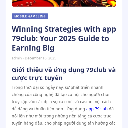
MOBILE GAMBLING
Winning Strategies with app
79club: Your 2025 Guide to
Earning Big
admin • December 16, 2025
Giới thiệu về ứng dụng 79club và
cược trực tuyến
Trong thời đại số ngày nay, sự phát triển nhanh
chóng của công nghệ đã tạo cơ hội cho người chơi
truy cập vào các dịch vụ cá cược và casino một cách
dễ dàng và thuận tiện hơn. Ứng dụng
app 79club
đã
nổi lên như một trong những nền tảng cá cược trực
tuyến hàng đầu, cho phép người dùng tận hưởng các