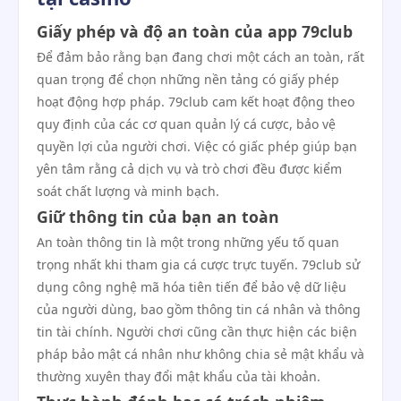
Giấy phép và độ an toàn của app 79club
Để đảm bảo rằng bạn đang chơi một cách an toàn, rất
quan trọng để chọn những nền tảng có giấy phép
hoạt động hợp pháp. 79club cam kết hoạt động theo
quy định của các cơ quan quản lý cá cược, bảo vệ
quyền lợi của người chơi. Việc có giấc phép giúp bạn
yên tâm rằng cả dịch vụ và trò chơi đều được kiểm
soát chất lượng và minh bạch.
Giữ thông tin của bạn an toàn
An toàn thông tin là một trong những yếu tố quan
trọng nhất khi tham gia cá cược trực tuyến. 79club sử
dụng công nghệ mã hóa tiên tiến để bảo vệ dữ liệu
của người dùng, bao gồm thông tin cá nhân và thông
tin tài chính. Người chơi cũng cần thực hiện các biện
pháp bảo mật cá nhân như không chia sẻ mật khẩu và
thường xuyên thay đổi mật khẩu của tài khoản.