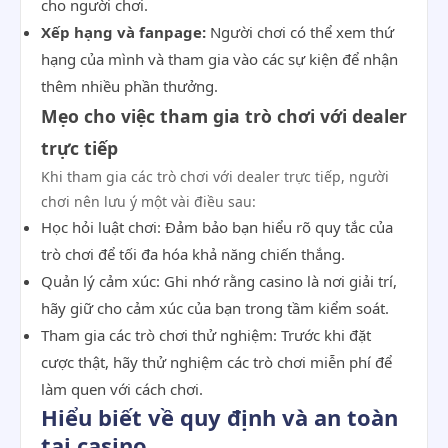
cho người chơi.
Xếp hạng và fanpage:
Người chơi có thể xem thứ
hạng của mình và tham gia vào các sự kiện để nhận
thêm nhiều phần thưởng.
Mẹo cho việc tham gia trò chơi với dealer
trực tiếp
Khi tham gia các trò chơi với dealer trực tiếp, người
chơi nên lưu ý một vài điều sau:
Học hỏi luật chơi: Đảm bảo bạn hiểu rõ quy tắc của
trò chơi để tối đa hóa khả năng chiến thắng.
Quản lý cảm xúc: Ghi nhớ rằng casino là nơi giải trí,
hãy giữ cho cảm xúc của bạn trong tầm kiểm soát.
Tham gia các trò chơi thử nghiệm: Trước khi đặt
cược thật, hãy thử nghiệm các trò chơi miễn phí để
làm quen với cách chơi.
Hiểu biết về quy định và an toàn
tại casino