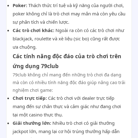
Poker:
Thách thức trí tuệ và kỹ năng của người chơi,
poker không chỉ là trò chơi may mắn mà còn yêu cầu
sự phân tích và chiến lược.
Các trò chơi khác:
Ngoài ra còn có các trò chơi như
blackjack, roulette và xè liệu (sic bo) cũng rất được
ưa chuộng.
Các tính năng độc đáo của trò chơi trên
ứng dụng 79club
79club không chỉ mang đến những trò chơi đa dạng
mà còn có nhiều tính năng độc đáo giúp nâng cao trải
nghiệm chơi game:
Chơi trực tiếp:
Các trò chơi với dealer trực tiếp
mang đến sự chân thực và cảm giác như đang chơi
tại một casino thực thụ.
Giải thưởng lớn:
Nhiều trò chơi có giải thưởng
jackpot lớn, mang lại cơ hội trúng thưởng hấp dẫn