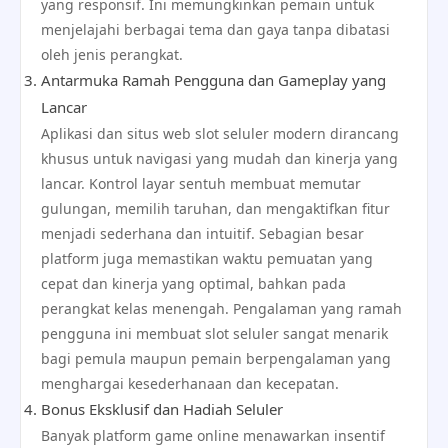
yang responsif. Ini memungkinkan pemain untuk
menjelajahi berbagai tema dan gaya tanpa dibatasi
oleh jenis perangkat.
Antarmuka Ramah Pengguna dan Gameplay yang
Lancar
Aplikasi dan situs web slot seluler modern dirancang
khusus untuk navigasi yang mudah dan kinerja yang
lancar. Kontrol layar sentuh membuat memutar
gulungan, memilih taruhan, dan mengaktifkan fitur
menjadi sederhana dan intuitif. Sebagian besar
platform juga memastikan waktu pemuatan yang
cepat dan kinerja yang optimal, bahkan pada
perangkat kelas menengah. Pengalaman yang ramah
pengguna ini membuat slot seluler sangat menarik
bagi pemula maupun pemain berpengalaman yang
menghargai kesederhanaan dan kecepatan.
Bonus Eksklusif dan Hadiah Seluler
Banyak platform game online menawarkan insentif