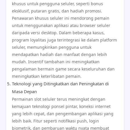
khusus untuk pengguna seluler, seperti bonus
eksklusif, putaran gratis, dan hadiah promosi.
Penawaran khusus seluler ini mendorong pemain
untuk menggunakan aplikasi atau browser seluler
daripada versi desktop. Dalam beberapa kasus,
program loyalitas juga terintegrasi ke dalam platform
seluler, memungkinkan pengguna untuk
mendapatkan hadiah dan manfaat dengan lebih
mudah. ​​Insentif tambahan ini meningkatkan
pengalaman bermain game secara keseluruhan dan
meningkatkan keterlibatan pemain.
Teknologi yang Ditingkatkan dan Peningkatan di
Masa Depan
Permainan slot seluler terus meningkat dengan
kemajuan teknologi ponsel pintar, koneksi internet
yang lebih cepat, dan pengembangan aplikasi yang
lebih baik. Fitur seperti notifikasi push, login
biometrik, dan pembaruan waktu nyata membuat