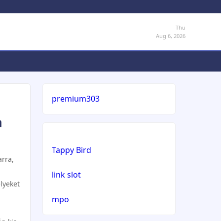
Thu
Aug 6, 2026
premium303
a
Tappy Bird
arra,
link slot
lyeket
mpo