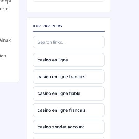
ünnepi
ek el
TR88
OUR PARTNERS
phjoy.io
álnak,
tg88
ően
casino en ligne
https://go8.center/
casino en ligne francais
non
gamstop
casino en ligne fiable
casinos
casino en ligne francais
non
gamstop
casinos
casino zonder account