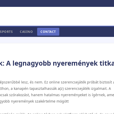
SPORTS
CASINO
CONTACT
ak: A legnagyobb nyeremények titk
népszerűbbé lesz, és nem. Ez online szerencsejáték próbát biztosít 
hon, a kanapén tapasztalhassák a(z) szerencsejáték izgalmait. A
mcsak szórakozást, hanem hatalmas nyereményeket is ígérnek, ame
nagyobb nyeremények szakértelme mögött