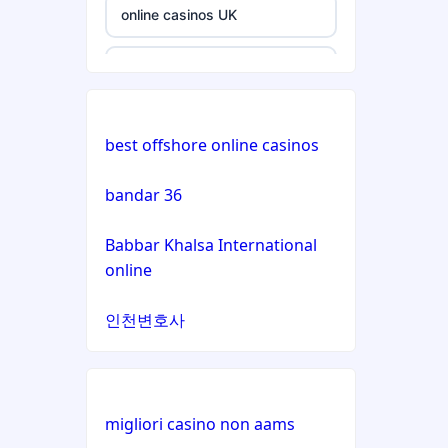
non
online casinos UK
gamstop
casinos
non GamStop casinos
non
nieuwe online casino zonder
gamstop
best offshore online casinos
cruks
casinos
bandar 36
non GamStop casinos
non
gamstop
Babbar Khalsa International
casinos
online casino
online
non
online casino
인천변호사
gamstop
casinos
online casinos UK
non
casino zonder cruks
gamstop
migliori casino non aams
casinos