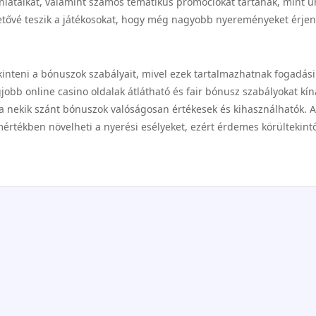
jánlataikat, valamint számos tematikus promóciókat tartanak, mint 
etővé teszik a játékosokat, hogy még nagyobb nyereményeket érjen
inteni a bónuszok szabályait, mivel ezek tartalmazhatnak fogadási
jobb online casino oldalak átlátható és fair bónusz szabályokat kín
 a nekik szánt bónuszok valóságosan értékesek és kihasználhatók. A
értékben növelheti a nyerési esélyeket, ezért érdemes körültekint