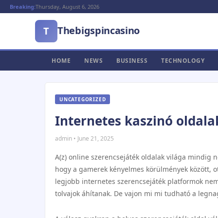
Breaking:
Thursday, August 6, 2026
Thebigspincasino
T
HOME
NEWS
BUSINESS
TECHNOLOGY
UNCATEGORIZED
Internetes kaszinó oldal
admin • June 21, 2025
A(z) online szerencsejáték oldalak világa mindig 
hogy a gamerek kényelmes körülmények között, ott
legjobb internetes szerencsejáték platformok ne
tolvajok áhítanak. De vajon mi mi tudható a leg