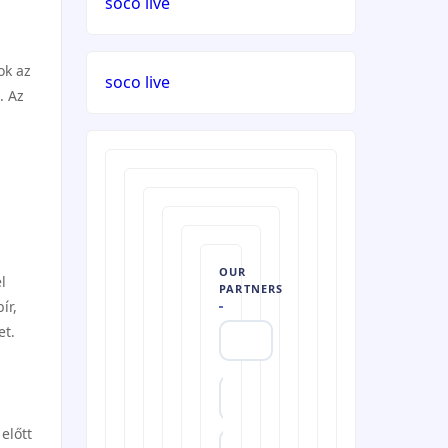
soco live
ok az
soco live
. Az
OUR
l
PARTNERS
ír,
et.
https://uu88c.casino/
előtt