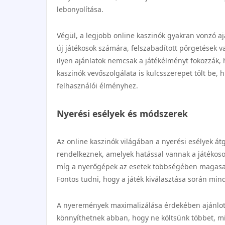
lebonyolítása.
Végül, a legjobb online kaszinók gyakran vonzó a
új játékosok számára, felszabadított pörgetések 
ilyen ajánlatok nemcsak a játékélményt fokozzák,
kaszinók vevőszolgálata is kulcsszerepet tölt be, 
felhasználói élményhez.
Nyerési esélyek és módszerek
Az online kaszinók világában a nyerési esélyek át
rendelkeznek, amelyek hatással vannak a játékosok
míg a nyerőgépek az esetek többségében magasabb
Fontos tudni, hogy a játék kiválasztása során mi
A nyeremények maximalizálása érdekében ajánlott t
könnyíthetnek abban, hogy ne költsünk többet, mi