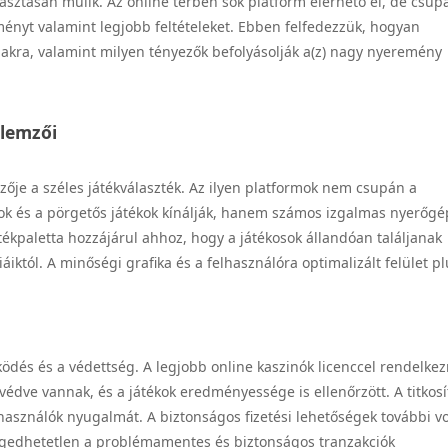
asztásán múlik. Az online térben sok platform elérhető el, de csup
ényt valamint legjobb feltételeket. Ebben felfedezzük, hogyan
alakra, valamint milyen tényezők befolyásolják a(z) nagy nyeremény
llemzői
zője a széles játékválaszték. Az ilyen platformok nem csupán a
kok és a pörgetős játékok kínálják, hanem számos izgalmas nyerőgé
átékpaletta hozzájárul ahhoz, hogy a játékosok állandóan találjanak
któl. A minőségi grafika és a felhasználóra optimalizált felület pl
dés és a védettség. A legjobb online kaszinók licenccel rendelkez
 védve vannak, és a játékok eredményessége is ellenőrzött. A titkosí
lhasználók nyugalmát. A biztonságos fizetési lehetőségek további v
engedhetetlen a problémamentes és biztonságos tranzakciók