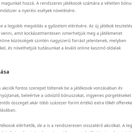
ni magunkat hozzá. A rendszeres játékosok számára a véletlen bónu
módszer a nyerési esélyek növelésére.
ése a legjobb megoldás a győzelem elérésére. Az új játékok tesztelé
 venni, amit kockázatmentesen ismerhetjük meg a játékmenet
nline közösségek szintén nagyszerű forrást jelentenek, melyben
l, és növelhetjük tudásunkat a kiváló online kaszinó oldalak
lása
s akciók fontos szerepet töltenek be a játékosok vonzásában és
nyújtanak, beleértve a üdvözlő bónuszokat, ingyenes pörgetéseket
tős összeget akár több százezer forint értékű extra tőkét offereke
álásában.
tékosok elérhetők, de a is a rendszeresen visszatérő akciókat. A le