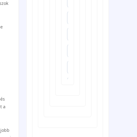
https://dn88s.net/
szok
dh88.com
se
288T
X333
65A
788T
 és
XXGG
t a
999E
gjobb
nk88.company