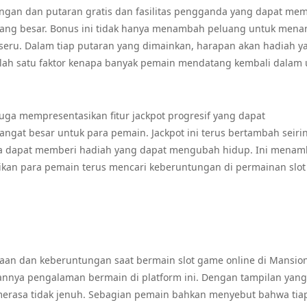
 dengan dan putaran gratis dan fasilitas pengganda yang dapat me
ang besar. Bonus ini tidak hanya menambah peluang untuk mena
seru. Dalam tiap putaran yang dimainkan, harapan akan hadiah y
alah satu faktor kenapa banyak pemain mendatang kembali dalam
 juga mempresentasikan fitur jackpot progresif yang dapat
t besar untuk para pemain. Jackpot ini terus bertambah seiri
rta dapat memberi hadiah yang dapat mengubah hidup. Ini mena
ikan para pemain terus mencari keberuntungan di permainan slot
n dan keberuntungan saat bermain slot game online di Mansion
nnya pengalaman bermain di platform ini. Dengan tampilan yang
merasa tidak jenuh. Sebagian pemain bahkan menyebut bahwa tia