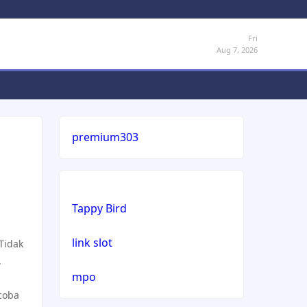
Fri
Aug 7, 2026
premium303
Tappy Bird
link slot
Tidak
.
mpo
ncoba