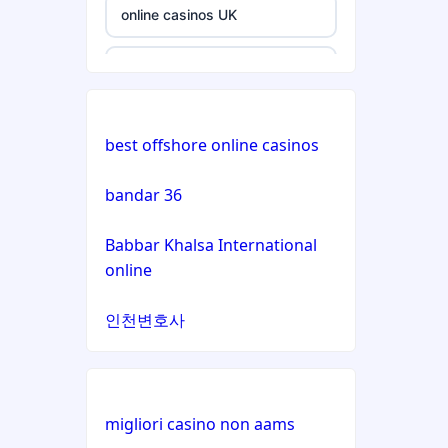
non
online casinos UK
gamstop
casinos
non GamStop casinos
non
nieuwe online casino zonder
gamstop
best offshore online casinos
cruks
casinos
bandar 36
non GamStop casinos
non
gamstop
Babbar Khalsa International
casinos
online casino
online
non
online casino
인천변호사
gamstop
casinos
online casinos UK
non
casino zonder cruks
gamstop
migliori casino non aams
casinos