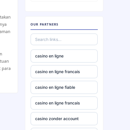
TR88
atakan
anya
OUR PARTNERS
phjoy.io
yaman
tg88
an
casino en ligne
https://go8.center/
ntuan
 para
casino en ligne francais
non
gamstop
casino en ligne fiable
casinos
casino en ligne francais
non
gamstop
casinos
casino zonder account