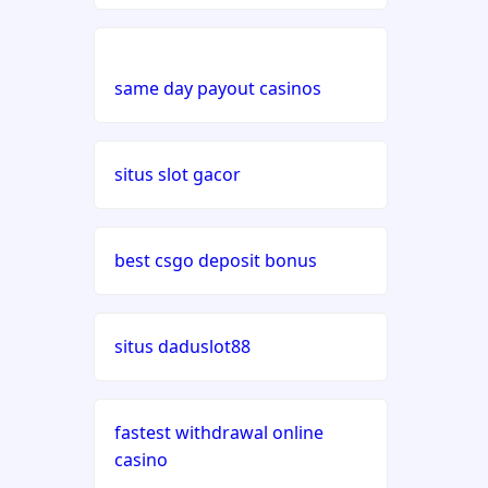
com
no verification casino UK
alo
élő osztós kaszinó
same day payout casinos
789
magyar sportfogadás
loto
situs slot gacor
188
nové české online casino
bonus za registraci
b29
best csgo deposit bonus
com
S666
card
zahranicni casina
situs daduslot88
game
with
rewards
zahraniční online casino pro
české hráče
fastest withdrawal online
UU88
casino
Link
no verification casino UK