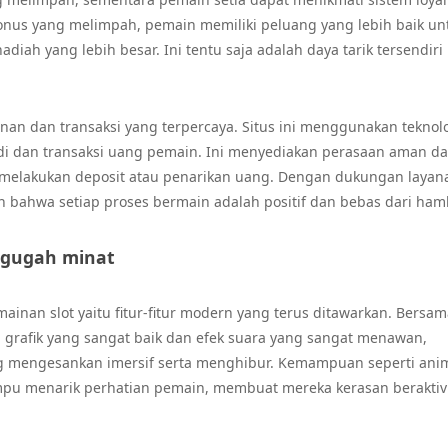
us yang melimpah, pemain memiliki peluang yang lebih baik un
h yang lebih besar. Ini tentu saja adalah daya tarik tersendiri
nan dan transaksi yang terpercaya. Situs ini menggunakan teknol
di dan transaksi uang pemain. Ini menyediakan perasaan aman d
melakukan deposit atau penarikan uang. Dengan dukungan layan
 bahwa setiap proses bermain adalah positif dan bebas dari ham
nggugah minat
ainan slot yaitu fitur-fitur modern yang terus ditawarkan. Bersa
 grafik yang sangat baik dan efek suara yang sangat menawan,
mengesankan imersif serta menghibur. Kemampuan seperti ani
mampu menarik perhatian pemain, membuat mereka kerasan beraktiv