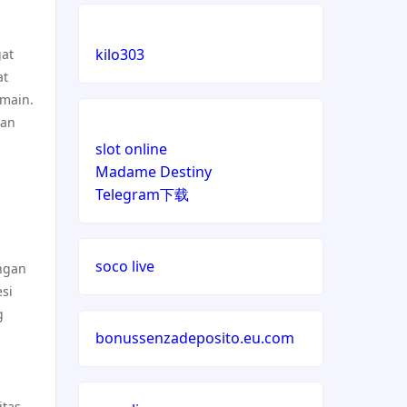
kilo303
gat
at
emain.
lan
slot online
Madame Destiny
Telegram下载
g
soco live
ngan
si
g
bonussenzadeposito.eu.com
itas