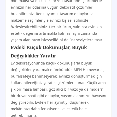
minimalist ya da klasik tarzda tasarlanmış ürünlerle
evinizin her odasına uygun dekoratif çözümler
bulabilirsiniz. Renk uyumu, tasarım detayları ve
malzeme seçimleriyle evinizi kişisel stilinizle
özdeşleştirebilirsiniz. Her bir ürün, yalnızca evinizin
estetik değerini artırmakla kalmaz, aynı zamanda
yaşam alanınızın işlevselliğini de üst seviyelere taşır.
Evdeki Küçük Dokunuşlar, Büyük
Değişiklikler Yaratır
Ev dekorasyonunda küçük dokunuşlarla büyük
değişiklikler yaratmak mümkündür. MPH Homewares,
bu felsefeyi benimseyerek, evinizi dönüştürmek için
kullanabileceğiniz yaratıcı çözümler sunar. Küçük ama
şık bir masa lambası, göz alıcı bir vazo ya da modern
bir duvar saati gibi detaylar, yaşam alanınızın havasını
değiştirebilir. Evdeki her ayrıntıyı düşünerek,
mekânınızı daha fonksiyonel ve estetik hale
getirebilirsiniz.