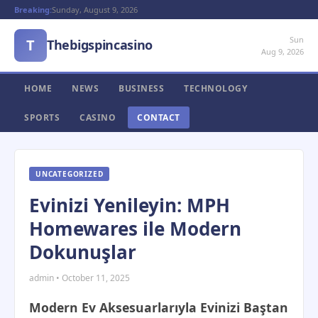
Breaking:
Sunday, August 9, 2026
Sun
T
Thebigspincasino
Aug 9, 2026
HOME
NEWS
BUSINESS
TECHNOLOGY
SPORTS
CASINO
CONTACT
UNCATEGORIZED
Evinizi Yenileyin: MPH
Homewares ile Modern
Dokunuşlar
admin • October 11, 2025
Modern Ev Aksesuarlarıyla Evinizi Baştan