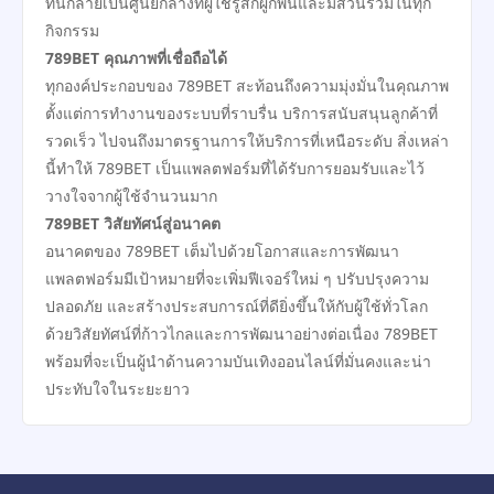
ที่นี่กลายเป็นศูนย์กลางที่ผู้ใช้รู้สึกผูกพันและมีส่วนร่วมในทุก
กิจกรรม
789BET คุณภาพที่เชื่อถือได้
ทุกองค์ประกอบของ 789BET สะท้อนถึงความมุ่งมั่นในคุณภาพ
ตั้งแต่การทำงานของระบบที่ราบรื่น บริการสนับสนุนลูกค้าที่
รวดเร็ว ไปจนถึงมาตรฐานการให้บริการที่เหนือระดับ สิ่งเหล่า
นี้ทำให้ 789BET เป็นแพลตฟอร์มที่ได้รับการยอมรับและไว้
วางใจจากผู้ใช้จำนวนมาก
789BET วิสัยทัศน์สู่อนาคต
อนาคตของ 789BET เต็มไปด้วยโอกาสและการพัฒนา
แพลตฟอร์มมีเป้าหมายที่จะเพิ่มฟีเจอร์ใหม่ ๆ ปรับปรุงความ
ปลอดภัย และสร้างประสบการณ์ที่ดียิ่งขึ้นให้กับผู้ใช้ทั่วโลก
ด้วยวิสัยทัศน์ที่ก้าวไกลและการพัฒนาอย่างต่อเนื่อง 789BET
พร้อมที่จะเป็นผู้นำด้านความบันเทิงออนไลน์ที่มั่นคงและน่า
ประทับใจในระยะยาว