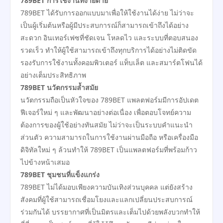
789BET การใช้งานที่ง่ายดาย
789BET ได้รับการออกแบบมาเพื่อให้ใช้งานได้ง่าย ไม่ว่าจะ
เป็นผู้เริ่มต้นหรือผู้มีประสบการณ์ก็สามารถเข้าถึงได้อย่าง
สะดวก อินเทอร์เฟซที่ชัดเจน โหลดไว และระบบที่ตอบสนอง
รวดเร็ว ทำให้ผู้ใช้สามารถเข้าถึงทุกบริการได้อย่างไม่ติดขัด
รองรับการใช้งานทั้งคอมพิวเตอร์ แท็บเล็ต และสมาร์ตโฟนได้
อย่างเต็มประสิทธิภาพ
789BET นวัตกรรมล้ำสมัย
นวัตกรรมถือเป็นหัวใจของ 789BET แพลตฟอร์มมีการอัปเดต
ฟีเจอร์ใหม่ ๆ และพัฒนาอย่างต่อเนื่อง เพื่อตอบโจทย์ความ
ต้องการของผู้ใช้อย่างทันสมัย ไม่ว่าจะเป็นระบบคำแนะนำ
ส่วนตัว ความสามารถในการใช้งานผ่านมือถือ หรือเครื่องมือ
ดิจิทัลใหม่ ๆ ล้วนทำให้ 789BET เป็นแพลตฟอร์มที่พร้อมก้าว
ไปข้างหน้าเสมอ
789BET ชุมชนที่แข็งแกร่ง
789BET ไม่ได้มอบเพียงความบันเทิงส่วนบุคคล แต่ยังสร้าง
สังคมที่ผู้ใช้สามารถเชื่อมโยงและแลกเปลี่ยนประสบการณ์
ร่วมกันได้ บรรยากาศที่เป็นมิตรและเต็มไปด้วยพลังบวกทำให้