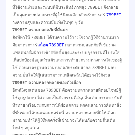
ที่ใช้งานง่ายและระบบที่มีประสิทธิภาพสูง 789BET จึงกลาย
เป็นจุดหมายปลายทางที่ผู้ใช้นิยมเลือกสำหรับการสร้
789BET
างความสุขและความบันเทิงในทุก ๆ วัน
789BET ความปลอดภัยที่มั่นคง
สิ่งที่ทำให้ 789BET ได้รับความไว้วางใจจากผู้ใช้จำนวนมาก
คือมาตรการรั
สล็อต 789BET
กษาความปลอดภัยที่เข้มงวด
แพลตฟอร์มมีการเข้ารหัสขั้นสูงและระบบธุรกรรมที่โปร่งใส
เพื่อปกป้องข้อมูลส่วนตัวและการทำธุรกรรมทางการเงินของผู้
ใช้ ด้วยมาตรฐานความปลอดภัยระดับสากล 789BET มอบ
ความมั่นใจให้ผู้เล่นสามารถเพลิดเพลินได้อย่างไร้กังวล
789BET ความหลากหลายของตัวเลือก
อีกหนึ่งจุดเด่นของ 789BET คือความหลากหลายที่ตอบโจทย์ผู้
ใช้ทุกรูปแบบ ไม่ว่าจะเป็นกิจกรรมที่สนุกตื่นเต้น การแข่งขันที่
ท้าทาย หรือประสบการณ์ที่ผ่อนคลาย ทุกคนสามารถค้นหาสิ่ง
ที่ชื่นชอบได้บนแพลตฟอร์มนี้ ความหลากหลายที่มีให้เลือก
มากมายทำให้ผู้ใช้ทุกครั้งที่เข้ามาจะได้พบกับความตื่นเต้น
ใหม่ ๆ อยู่เสมอ