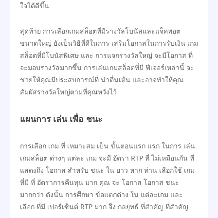
ใจได้ดีขึ้น
สุดท้าย การเลือกเกมสล็อตที่มีรางวัลโบนัสและแจ็คพอต
ขนาดใหญ่ ยังเป็นวิธีที่ดีในการ เสริมโอกาสในการรับเงิน เกม
สล็อตที่มีโบนัสพิเศษ และ การแจกรางวัลใหญ่ จะมีโอกาส ที่
จะมอบรางวัลมากขึ้น การเล่นเกมสล็อตที่มี ฟีเจอร์เหล่านี้ จะ
ช่วยให้คุณมีประสบการณ์ที่ น่าตื่นเต้น และอาจทำให้คุณ
สัมผัสรางวัลใหญ่ตามที่คุณหวังไว้
แผนการ เล่น เพื่อ ชนะ
การเลือก เกม ที่ เหมาะสม เป็น ขั้นตอนแรก แรก ในการ เล่น
เกมสล็อต ต่างๆ แต่ละ เกม จะมี อัตรา RTP ที่ ไม่เหมือนกัน ที่
แสดงถึง โอกาส สำหรับ ชนะ ใน ยาว หาก ท่าน เลือกใช้ เกม
ที่มี ที่ อัตราการคืนทุน มาก คุณ จะ โอกาส โอกาส ชนะ
มากกว่า ดังนั้น การศึกษา ข้อแตกต่าง ใน แต่ละเกม และ
เลือก ที่มี เปอร์เซ็นต์ RTP มาก จึง กลยุทธ์ ที่สำคัญ ที่สำคัญ