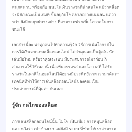
สนุกสนาน พร้อมกับ ชนะในเงินรางวัลที่น่าสนใจ แม้ว่าสล็อต
จะมีลักษณะเป็นเกมที่ ขึ้นอยู่กับโชคลาภอย่างแน่นอน แต่ว่า
ทว่า ยังมีกลยุทธ์บางอย่าง ที่สามารถช่วยเพิ่มโอกาสในการ
ชนะได้
เอกสารนี้จะ พาทุกคนไปทำความรู้จัก วิธีการเพิ่มโอกาสใน
การได้เงินจากเกมสล็อตออนไลน์ ไม่ว่าคุณจะเป็นผู้เล่น นัก
เล่นมือใหม่ หรือว่าคุณจะเป็น มีประสบการณ์มาก่อน ก็
สามารถใช้วิธีเหล่านี้ เพื่อเพิ่มอรรถรส และโอกาสที่ ได้รับ
รางวัลในคาสิโนออนไลน์ได้อย่างมีประสิทธิภาพ เรามาค้นหา
เทคนิคที่ทำให้การเล่นสล็อตออนไลน์ของคุณ เป็น
ประสบการณ์ที่คุ้มค่า กันเถอะ
รู้จัก กลไกของสล็อต
การเล่นสล็อตออนไลน์นั้น ไม่ใช่ เป็นเพียง การหมุนสล็อต
และ หวังว่า เข้าข้างเรา แต่ยังมี ระบบ ที่ช่วยให้เราสามารถ