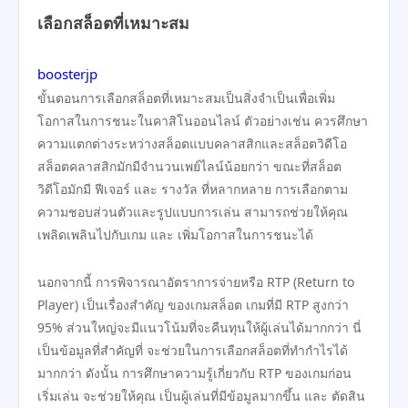
เลือกสล็อตที่เหมาะสม
boosterjp
ขั้นตอนการเลือกสล็อตที่เหมาะสมเป็นสิ่งจำเป็นเพื่อเพิ่ม
โอกาสในการชนะในคาสิโนออนไลน์ ตัวอย่างเช่น ควรศึกษา
ความแตกต่างระหว่างสล็อตแบบคลาสสิกและสล็อตวิดีโอ
สล็อตคลาสสิกมักมีจำนวนเพย์ไลน์น้อยกว่า ขณะที่สล็อต
วิดีโอมักมี ฟีเจอร์ และ รางวัล ที่หลากหลาย การเลือกตาม
ความชอบส่วนตัวและรูปแบบการเล่น สามารถช่วยให้คุณ
เพลิดเพลินไปกับเกม และ เพิ่มโอกาสในการชนะได้
นอกจากนี้ การพิจารณาอัตราการจ่ายหรือ RTP (Return to
Player) เป็นเรื่องสำคัญ ของเกมสล็อต เกมที่มี RTP สูงกว่า
95% ส่วนใหญ่จะมีแนวโน้มที่จะคืนทุนให้ผู้เล่นได้มากกว่า นี่
เป็นข้อมูลที่สำคัญที่ จะช่วยในการเลือกสล็อตที่ทำกำไรได้
มากกว่า ดังนั้น การศึกษาความรู้เกี่ยวกับ RTP ของเกมก่อน
เริ่มเล่น จะช่วยให้คุณ เป็นผู้เล่นที่มีข้อมูลมากขึ้น และ ตัดสิน